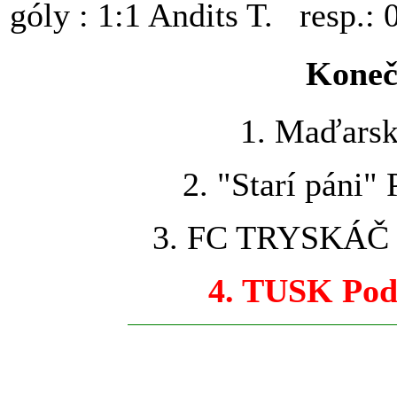
góly : 1:1 Andits T. resp.:
Koneč
1. Maďarsk
2. "Starí páni"
3. FC TRYSKÁČ 
4. TUSK Pod