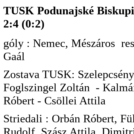
TUSK Podunajské Biskupic
2:4 (0:2)
góly : Nemec, Mészáros resp
Gaál
Zostava TUSK: Szelepcsényi
Foglszingel Zoltán - Kalmá
Róbert - Csöllei Attila
Striedali : Orbán Róbert, Fü
Rudolf, Szász Attila, Dimit