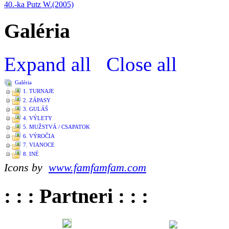
40.-ka Putz W.(2005)
Galéria
Expand all
Close all
Galéria
1. TURNAJE
2. ZÁPASY
3. GULÁŠ
4. VÝLETY
5. MUŽSTVÁ / CSAPATOK
6. VÝROČIA
7. VIANOCE
8. INÉ
Icons by
www.famfamfam.com
: : : Partneri : : :