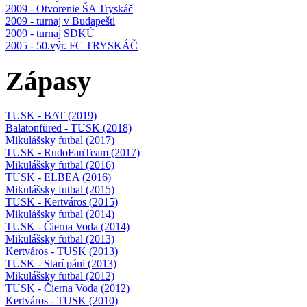
2009 - Otvorenie ŠA Tryskáč
2009 - turnaj v Budapešti
2009 - turnaj SDKÚ
2005 - 50.výr. FC TRYSKÁČ
Zápasy
TUSK - BAT (2019)
Balatonfüred - TUSK (2018)
Mikulášsky futbal (2017)
TUSK - RudoFanTeam (2017)
Mikulášsky futbal (2016)
TUSK - ELBEA (2016)
Mikulášsky futbal (2015)
TUSK - Kertváros (2015)
Mikulášsky futbal (2014)
TUSK - Čierna Voda (2014)
Mikulášsky futbal (2013)
Kertváros - TUSK (2013)
TUSK - Starí páni (2013)
Mikulášsky futbal (2012)
TUSK - Čierna Voda (2012)
Kertváros - TUSK (2010)