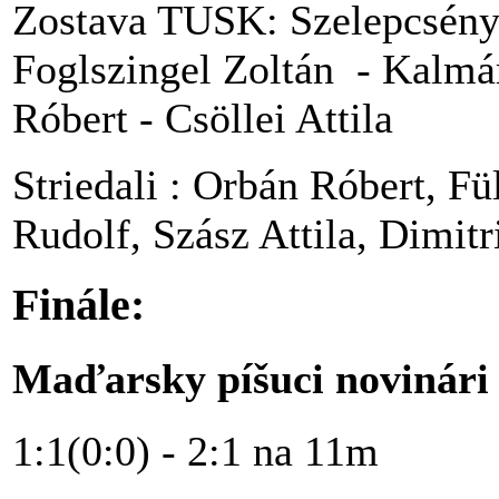
Zostava TUSK: Szelepcsényi
Foglszingel Zoltán - Kalmá
Róbert - Csöllei Attila
Striedali : Orbán Róbert, Fü
Rudolf, Szász Attila, Dimit
Finále:
Maďarsky píšuci novinári 
1:1(0:0) - 2:1 na 11m