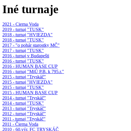
Iné turnaje
2021 - Cierna Voda
2019 - turnaj "TUSK"
2018 - turnaj "HVIEZDA"
2018 - turnaj "TUSK"
2017 - "o pohár starostky MČ"
2017 - turnaj "TUSK"
2016 - turnaj v Budapešti
2016 - turnaj "TUSK"
2016 - HUMAN BASE CUP
2016 - turnaj "MiÚ P.B. k 795.r."
2015 - turnaj "Tryskáč"
2015 - turnaj "HVIEZDA"
2015 - turnaj "TUSK"
2015 - HUMAN BASE CUP
2014 - turnaj "Tryskáč"
2014 - turnaj "TUSK"
2013 - turnaj "Tryskáč"
2012 - turnaj "Tryskáč"
2011 - turnaj "Tryskáč"
2011 - Čierna Voda
2010 - 60.výr. FC TRYSKÁČ