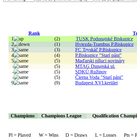
Rank
T
1
(2)
TUSK Podunajské Biskupice
2
(1)
Hviezda-Trambus P.Biskupice
3
(3)
FC Tryskáč P.Biskupice
4
(4)
P.Biskupice "Starí páni"
5
(5)
Maďarski píšuci novináry
-
(5)
MTAG Dunajská ul.
-
(5)
SDKÚ Ružinov
-
(5)
Čierna Voda "Starí páni"
9
(9)
Budapest XVI.kerület
Champions
Champions League
Qualification Champ
Pl = Played
W = Wins
D = Draws
L = Losses
Pts = 