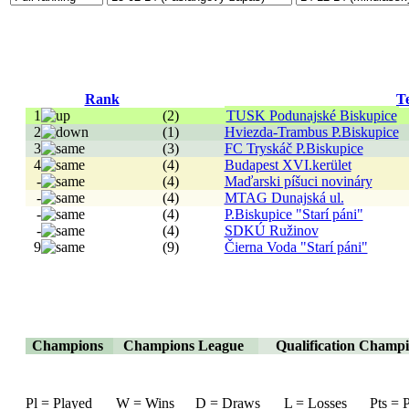
Rank
T
1
(2)
TUSK Podunajské Biskupice
2
(1)
Hviezda-Trambus P.Biskupice
3
(3)
FC Tryskáč P.Biskupice
4
(4)
Budapest XVI.kerület
-
(4)
Maďarski píšuci novináry
-
(4)
MTAG Dunajská ul.
-
(4)
P.Biskupice "Starí páni"
-
(4)
SDKÚ Ružinov
9
(9)
Čierna Voda "Starí páni"
Champions
Champions League
Qualification Champ
Pl = Played
W = Wins
D = Draws
L = Losses
Pts = 