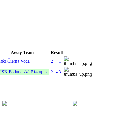
Away Team
Result
siči Čierna Voda
2
-
1
SK Podunajské Biskupice
2
-
3