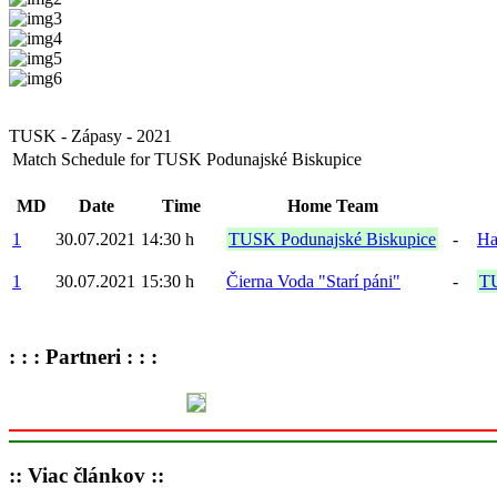
TUSK - Zápasy - 2021
Match Schedule for TUSK Podunajské Biskupice
MD
Date
Time
Home Team
1
30.07.2021
14:30 h
TUSK Podunajské Biskupice
-
Ha
1
30.07.2021
15:30 h
Čierna Voda "Starí páni"
-
TU
: : : Partneri : : :
:: Viac článkov ::