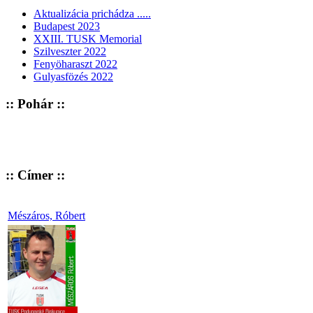
Aktualizácia prichádza .....
Budapest 2023
XXIII. TUSK Memorial
Szilveszter 2022
Fenyöharaszt 2022
Gulyasfözés 2022
:: Pohár ::
:: Címer ::
Mészáros, Róbert