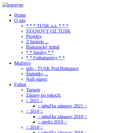
Home
O nás
* * * TUSK o.z. * * *
STANOVY OZ TUSK
Projekty
Z histórie ...
Biskupický futbal
* * Správy * *
* * Futbalsprávy * *
Mužstvo
info - TUSK Pod.Biskupice
Štatistiky ...
Naši súperi
Futbal
Turnaje
Zápasy po rokoch:
:: 2021 ::
:: tabuľka zápasov 2021 ::
:: 2019 ::
:: tabuľka zápasov 2019 ::
:: strelci 2019 ::
:: 2018 ::
:: tabuľka zápasov 2018 ::