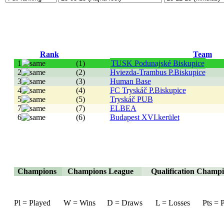
Rank
Team
1
(1)
TUSK Podunajské Biskupice
2
(2)
Hviezda-Trambus P.Biskupice
3
(3)
Human Base
4
(4)
FC Tryskáč P.Biskupice
5
(5)
Tryskáč PUB
7
(7)
ELBEA
6
(6)
Budapest XVI.kerület
Champions
Champions League
Qualification Champ
Pl = Played
W = Wins
D = Draws
L = Losses
Pts = 