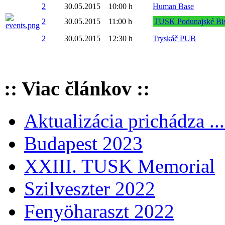
2
30.05.2015
10:00 h
Human Base
2
30.05.2015
11:00 h
TUSK Podunajské Bi
2
30.05.2015
12:30 h
Tryskáč PUB
:: Viac článkov ::
Aktualizácia prichádza ...
Budapest 2023
XXIII. TUSK Memorial
Szilveszter 2022
Fenyöharaszt 2022